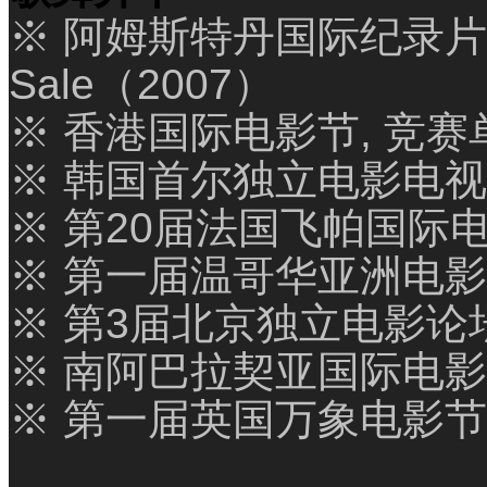
※ 阿姆斯特丹国际纪录片电影
Sale（2007）
※ 香港国际电影节, 竞赛单元
※ 韩国首尔独立电影电视节
※ 第20届法国飞帕国际电视
※ 第一届温哥华亚洲电影节 
※ 第3届北京独立电影论坛(
※ 南阿巴拉契亚国际电影
※ 第一届英国万象电影节 